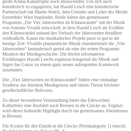
große Klima-Katastrophe noch abzuwenden. Um sich auch
künstlerisch zu engagieren, hat Harald Lesch eine künstlerische
Partnerschaft mit Martin Walch, dem Gründer und Leiter des Merlin
Ensembles Wien begründet. Beide haben das gemeinsame
Programm „Die Vier Jahreszeiten im Klimawandel“ mit der Musik
von Antonio Vivaldi entwickelt, in dem Harald Lesch als Erzähler
den Klimawandel anhand des Verlaufs der Jahreszeiten detailliert
verdeutlicht. Kaum ein musikalisches Projekt passt so gut in die
heutige Zeit: Vivaldis phantastische Musik charakterisiert die „Vier
Jahreszeiten“ lautmalerisch genial als eine der ersten Programm-
Musiken der Musikgeschichte. Die höchst informativen
Erzählungen Harald Leschs ergänzen kongenial die Musik und
fügen das Ganze zu einem ganz neuen aufregenden Kunstwerk
zusammen.
Die „Vier Jahreszeiten im Klimawandel“ bilden eine einmalige
Synthese aus feinstem Musikgenuss und einem Thema höchster
gesellschaftlicher Relevanz.
Zu dieser besonderen Veranstaltung bietet das Edewechter
Kulturbüro eine Busfahrt nach Bremen in die Glocke an. Ergänzt
wird dieses kulturelle Highlight durch ein gemeinsames Abendessen
in Bremen.
Die Kosten für den Eintritt in die Glocke (Preiskategorie 1) einschl.