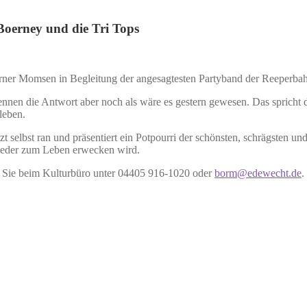
Boerney und die Tri Tops
ner Momsen in Begleitung der angesagtesten Partyband der Reeperba
ennen die Antwort aber noch als wäre es gestern gewesen. Das spricht d
leben.
t selbst ran und präsentiert ein Potpourri der schönsten, schrägsten un
wieder zum Leben erwecken wird.
n Sie beim Kulturbüro unter 04405 916-1020 oder
borm@edewecht.de
.